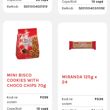
Cope/Koli
10 copë
Barkodi:
5201004021519
Barkodi:
5201004030092
MINI BISCO
MIRANDA 125g x
COOKIES WITH
24
CHOCO CHIPS 70g
Kodi në
P059
Kodi në
P039
sistem
sistem
Cope/Koli
10 copë