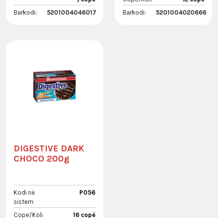
Barkodi:
5201004046017
Barkodi:
5201004020666
DIGESTIVE DARK
CHOCO 200g
Kodi në
P056
sistem
Cope/Koli
16 copë