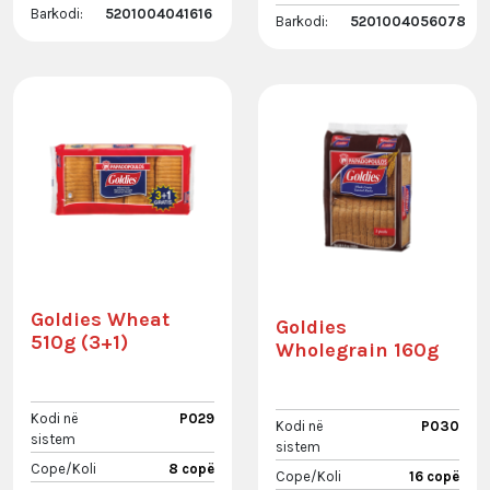
Barkodi:
5201004041616
Barkodi:
5201004056078
Goldies Wheat
Goldies
510g (3+1)
Wholegrain 160g
Kodi në
P029
Kodi në
P030
sistem
sistem
Cope/Koli
8 copë
Cope/Koli
16 copë