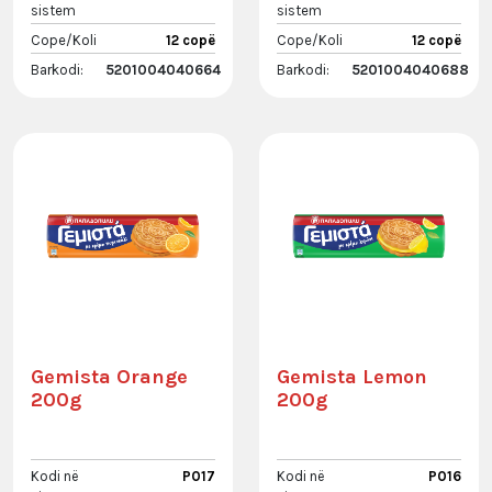
sistem
sistem
Cope/Koli
12 copë
Cope/Koli
12 copë
Barkodi:
5201004040664
Barkodi:
5201004040688
Gemista Orange
Gemista Lemon
200g
200g
Kodi në
P017
Kodi në
P016