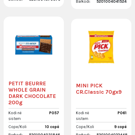
Barkodi:
5201004041524
PETIT BEURRE
MINI PICK
WHOLE GRAIN
CR.Classic 70gx9
DARK CHOCOLATE
200g
Kodi në
P057
Kodi në
P061
sistem
sistem
Cope/Koli
10 copë
Cope/Koli
9 copë
Barkodi:
5201004031846
Barkodi:
5201004022448