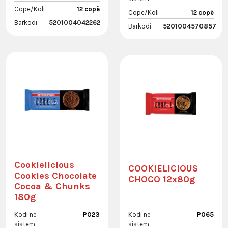
Cope/Koli
12 copë
Cope/Koli
12 copë
Barkodi:
5201004042262
Barkodi:
5201004570857
Cookielicious
COOKIELICIOUS
Cookies Chocolate
CHOCO 12x80g
Cocoa & Chunks
180g
Kodi në
P023
Kodi në
P065
sistem
sistem