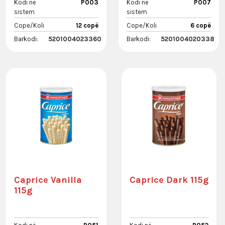
Kodi në
P003
Kodi në
P007
sistem
sistem
Cope/Koli
12 copë
Cope/Koli
6 copë
Barkodi:
5201004023360
Barkodi:
5201004020338
Caprice Vanilla
Caprice Dark 115g
115g