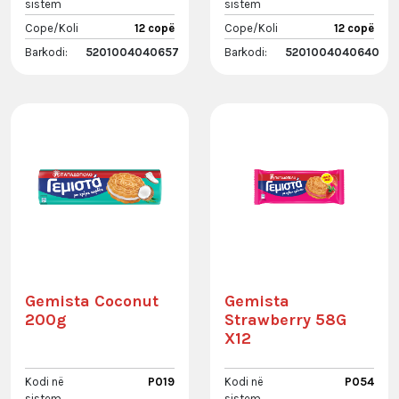
sistem
sistem
Cope/Koli
12 copë
Cope/Koli
12 copë
Barkodi:
5201004040657
Barkodi:
5201004040640
Gemista Coconut
Gemista
200g
Strawberry 58G
X12
Kodi në
P019
Kodi në
P054
sistem
sistem