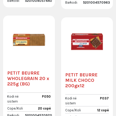
Barkodi:
5201004057440
Barkodi:
5201004570963
PETIT BEURRE
PETIT BEURRE
WHOLEGRAIN 20 x
MILK CHOCO
225g (BG)
200gx12
Kodi në
P050
Kodi në
P037
sistem
sistem
Cope/Koli
20 copë
Cope/Koli
12 copë
Barkodi:
5201004570970