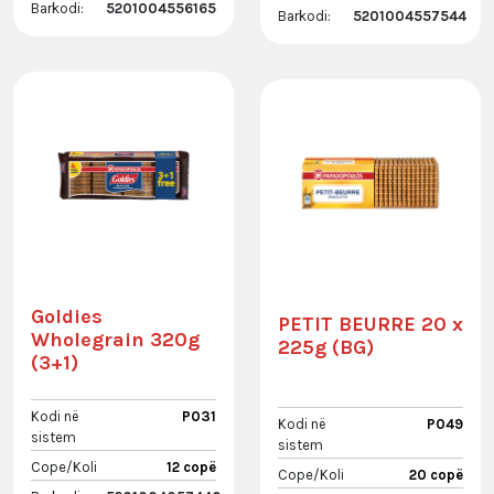
Barkodi:
5201004556165
Barkodi:
5201004557544
Goldies
PETIT BEURRE 20 x
Wholegrain 320g
225g (BG)
(3+1)
Kodi në
P031
Kodi në
P049
sistem
sistem
Cope/Koli
12 copë
Cope/Koli
20 copë