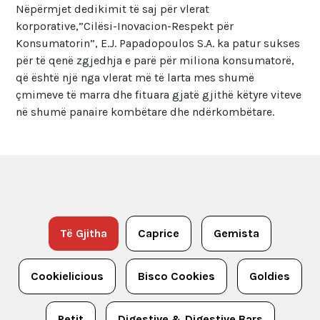
Nëpërmjet dedikimit të saj për vlerat
korporative,”Cilësi-Inovacion-Respekt për
Konsumatorin”, E.J. Papadopoulos S.A. ka patur sukses
për të qenë zgjedhja e parë për miliona konsumatorë,
që është një nga vlerat më të larta mes shumë
çmimeve të marra dhe fituara gjatë gjithë këtyre viteve
në shumë panaire kombëtare dhe ndërkombëtare.
Të Gjitha
Caprice
Gemista
Cookielicious
Bisco Cookies
Goldies
Petit
Digestive & Digestive Bars