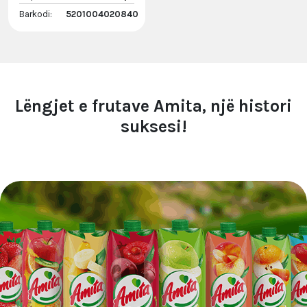
Barkodi:
5201004020840
Lëngjet e frutave Amita, një histori
suksesi!