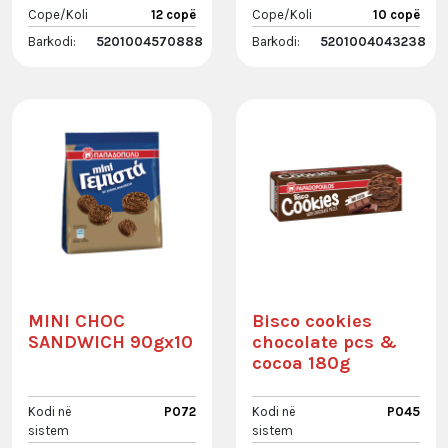
Cope/Koli
12 copë
Cope/Koli
10 copë
Barkodi:
5201004570888
Barkodi:
5201004043238
MINI CHOC
Bisco cookies
SANDWICH 90gx10
chocolate pcs &
cocoa 180g
Kodi në
P072
Kodi në
P045
sistem
sistem