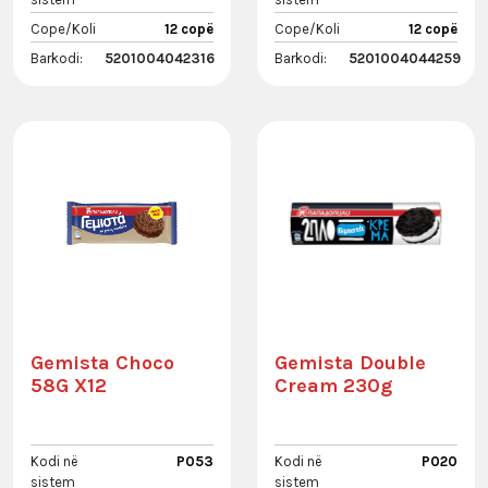
Cope/Koli
12 copë
Cope/Koli
12 copë
Barkodi:
5201004042316
Barkodi:
5201004044259
Gemista Choco
Gemista Double
58G X12
Cream 230g
Kodi në
P053
Kodi në
P020
sistem
sistem