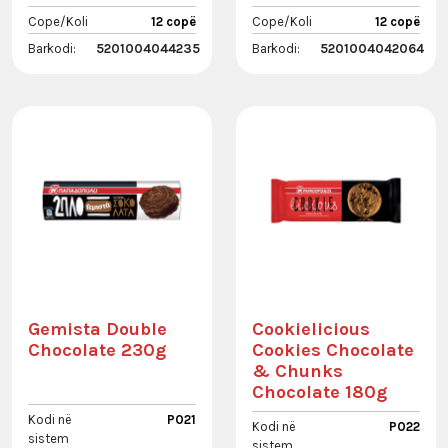
Cope/Koli
12 copë
Cope/Koli
12 copë
Barkodi:
5201004044235
Barkodi:
5201004042064
Gemista Double
Cookielicious
Chocolate 230g
Cookies Chocolate
& Chunks
Chocolate 180g
Kodi në
P021
Kodi në
P022
sistem
sistem