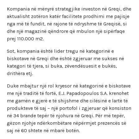
Kompania në mënyrë strategjike investon në Greqi, dhe
aktualisht zotëron katër facilitete prodhimi me pajisje
nga më të fundit, në rajone të ndryshme të Greqisë, si
dhe një magazinë qëndrore që mbulon një sipërfaqe
prej 110.000 m2.
Sot, kompania është lider tregu në kategorinë e
biskotave në Greqi dhe është zgjeruar me sukses në
kategori të tjera, si buka, zëvendësuesit e bukës,
drithëra etj.
Duke mbajtur një rol kryesor në kategorinë e biskotave
me një traditë të fortë, E.J. Papadopoulos S.A. krenohet
me gamën e gjerë e të shijshme dhe cilësinë e lartë të
produkteve të saj – një portofol i zgjeruar që konsiston
në 34 brande tepër të njohura në Greqi. Për më tepër,
gëzon njohje ndërkombëtare nëpërmjet prezencës së
saj në 60 shtete në mbarë botën.