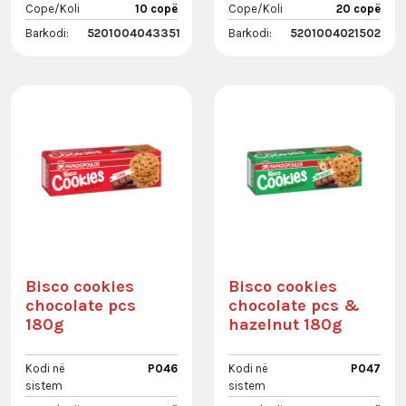
Cope/Koli
10 copë
Cope/Koli
20 copë
Barkodi:
5201004043351
Barkodi:
5201004021502
Bisco cookies
Bisco cookies
chocolate pcs
chocolate pcs &
180g
hazelnut 180g
Kodi në
P046
Kodi në
P047
sistem
sistem