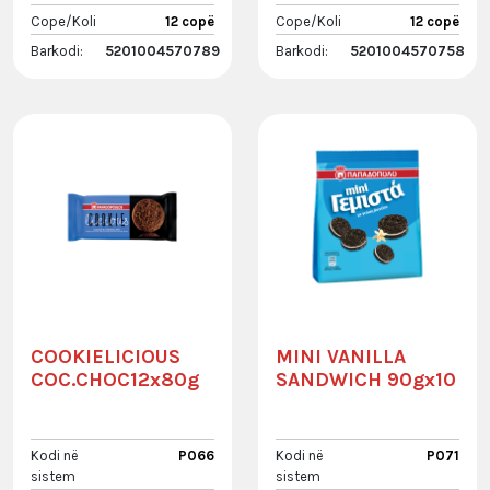
Cope/Koli
12 copë
Cope/Koli
12 copë
Barkodi:
5201004570789
Barkodi:
5201004570758
COOKIELICIOUS
MINI VANILLA
COC.CHOC12x80g
SANDWICH 90gx10
Kodi në
P066
Kodi në
P071
sistem
sistem