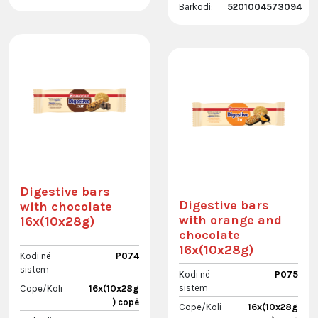
Barkodi:
5201004573094
Digestive bars
Digestive bars
with chocolate
with orange and
16x(10x28g)
chocolate
16x(10x28g)
Kodi në
P074
sistem
Kodi në
P075
sistem
Cope/Koli
16x(10x28g
) copë
Cope/Koli
16x(10x28g