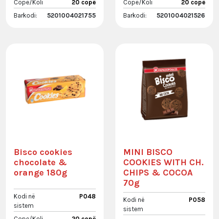
Cope/Koli
20 copë
Cope/Koli
20 copë
Barkodi:
5201004021755
Barkodi:
5201004021526
Bisco cookies
MINI BISCO
chocolate &
COOKIES WITH CH.
orange 180g
CHIPS & COCOA
70g
Kodi në
P048
Kodi në
P058
sistem
sistem
Cope/Koli
20 copë