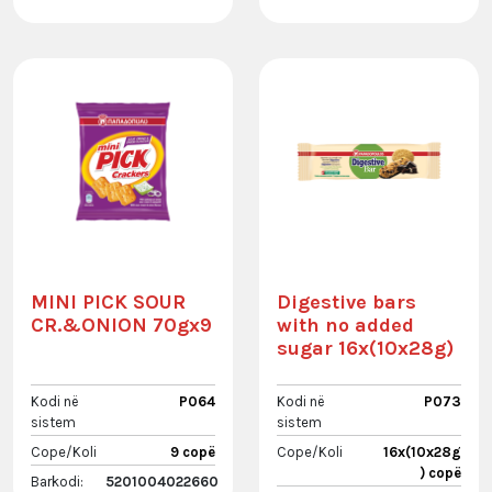
MINI PICK SOUR
Digestive bars
CR.&ONION 70gx9
with no added
sugar 16x(10x28g)
Kodi në
P064
Kodi në
P073
sistem
sistem
Cope/Koli
9 copë
Cope/Koli
16x(10x28g
) copë
Barkodi:
5201004022660