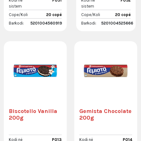
Kodi në
P051
Kodi në
P052
sistem
sistem
Cope/Koli
20 copë
Cope/Koli
20 copë
Barkodi:
5201004560919
Barkodi:
5201004525666
Biscotello Vanilla
Gemista Chocolate
200g
200g
Kodi në
P013
Kodi në
P014