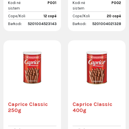
Kodi në
P001
Kodi në
P002
sistem
sistem
Cope/Koli
12 copë
Cope/Koli
20 copë
Barkodi:
5201004523143
Barkodi:
5201004021328
Caprice Classic
Caprice Classic
250g
400g