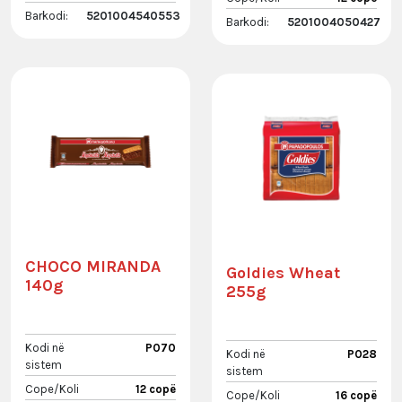
Barkodi:
5201004540553
Barkodi:
5201004050427
CHOCO MIRANDA
Goldies Wheat
140g
255g
Kodi në
P070
Kodi në
P028
sistem
sistem
Cope/Koli
12 copë
Cope/Koli
16 copë