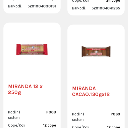
Cope/Koli
24 copë
Barkodi:
5201004030191
Barkodi:
5201004041265
MIRANDA 12 x
MIRANDA
250g
CACAO.130gx12
Kodi në
P068
Kodi në
P069
sistem
sistem
Cope/Koli
12 copë
Cope/Koli
12 copë