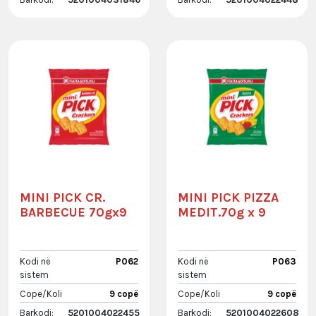
MINI PICK CR.
MINI PICK PIZZA
BARBECUE 70gx9
MEDIT.70g x 9
Kodi në
P062
Kodi në
P063
sistem
sistem
Cope/Koli
9 copë
Cope/Koli
9 copë
Barkodi:
5201004022455
Barkodi:
5201004022608