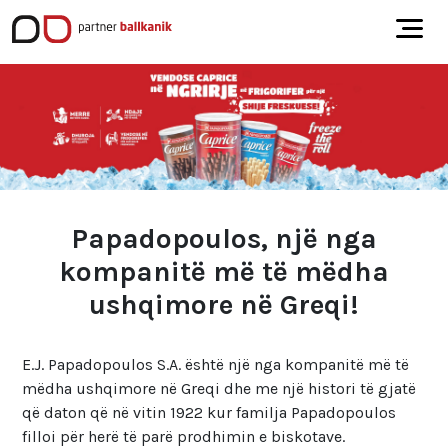
Papadopoulos, një nga
kompanitë më të mëdha
ushqimore në Greqi!
E.J. Papadopoulos S.A. është një nga kompanitë më të
mëdha ushqimore në Greqi dhe me një histori të gjatë
që daton që në vitin 1922 kur familja Papadopoulos
filloi për herë të parë prodhimin e biskotave.