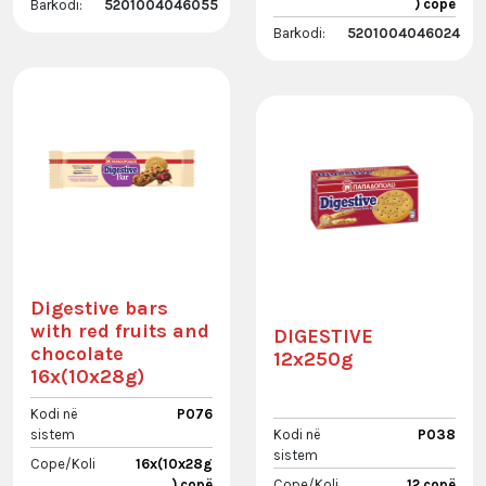
) copë
Barkodi:
5201004046055
Barkodi:
5201004046024
Digestive bars
with red fruits and
DIGESTIVE
chocolate
12x250g
16x(10x28g)
Kodi në
P076
sistem
Kodi në
P038
sistem
Cope/Koli
16x(10x28g
) copë
Cope/Koli
12 copë