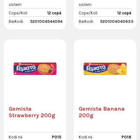
sistem
sistem
Cope/Koli
12 copë
Cope/Koli
12 copë
Barkodi:
5201004544094
Barkodi:
5201004040633
Gemista
Gemista Banana
Strawberry 200g
200g
Kodi në
P015
Kodi në
P018